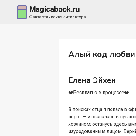
Перейти
Magicabook.ru
к
Фантастическая литература
содержимому
Алый код любви
Елена Эйхен
‍❤️‍Бесплатно в процессе‍❤️‍
В поисках отца я попала в о
порог — и оказалась в пуга
хозяином: останусь здесь вм
изуродованным лицом. Вернё