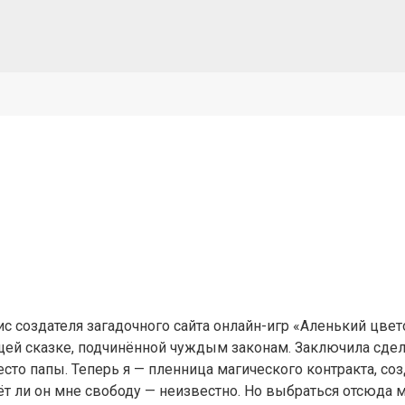
фис создателя загадочного сайта онлайн-игр «Аленький цвет
ющей сказке, подчинённой чуждым законам. Заключила сде
есто папы. Теперь я — пленница магического контракта, со
т ли он мне свободу — неизвестно. Но выбраться отсюда