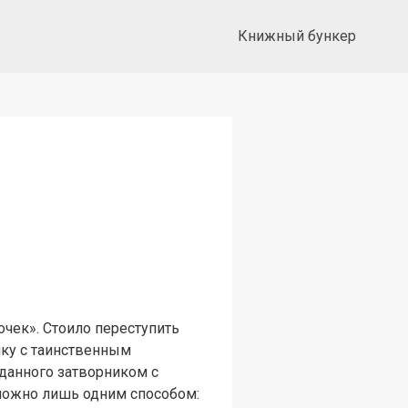
Книжный бункер
очек». Стоило переступить
лку с таинственным
зданного затворником с
 можно лишь одним способом: