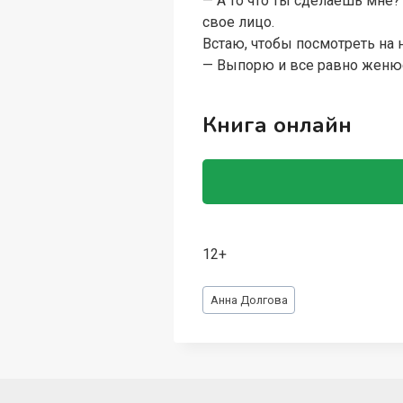
— А то что ты сделаешь мне?
свое лицо.
Встаю, чтобы посмотреть на 
— Выпорю и все равно женю
Книга онлайн
12+
Метки
Анна Долгова
записи: