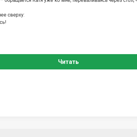
 – обращается Катя уже ко мне, переваливаясь через стол,
нее сверху:
сь!
Читать