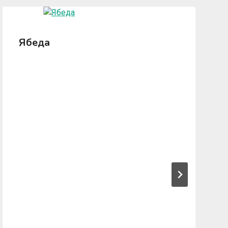
Ябеда