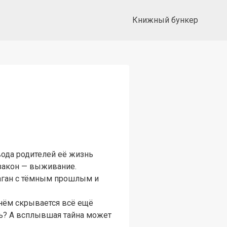
Книжный бункер
вода родителей её жизнь
 закон — выживание.
раган с тёмным прошлым и
 нём скрывается всё ещё
ь? А всплывшая тайна может