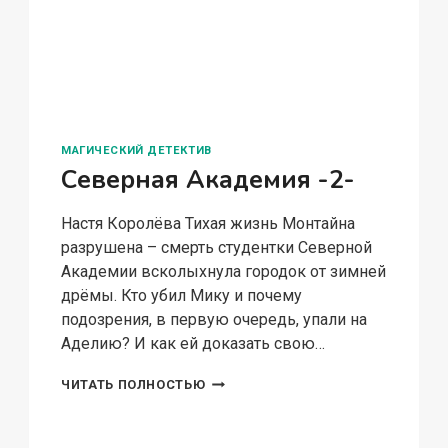
МАГИЧЕСКИЙ ДЕТЕКТИВ
Развод по-драконьи
Белова Екатерина — Но наша связь
подтверждена! — взмолилась я шепотом,