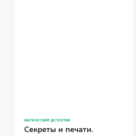
МАГИЧЕСКИЙ ДЕТЕКТИВ
Академия нежити
Елена Княжинская Это путешествие в
параллельный мир мало отличалось от
предыдущих, но все пошло не по плану.
Теперь я заперта здесь и, кажется,
надолго. В Академии Нежити как раз
появилась вакансия зельевара, так…
АКАДЕМИЯ
ЧИТАТЬ ПОЛНОСТЬЮ
НЕЖИТИ