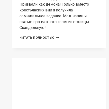
МАГИЧЕСКИЙ ДЕТЕКТИВ
Секреты и печати.
Нарисуй мне судьбу
Ирина Ваганова Однажды в мой тихий и
уютный художественный салон явился
разъярённый мужчина. Он обвинял меня в
том, чего я не совершала. Не слушая
оправданий, разбушевавшийся
посетитель грозился отдать меня в руки
сыскарям,…
СЕКРЕТЫ
ЧИТАТЬ ПОЛНОСТЬЮ
И
ПЕЧАТИ.
НАРИСУЙ
МНЕ
СУДЬБУ