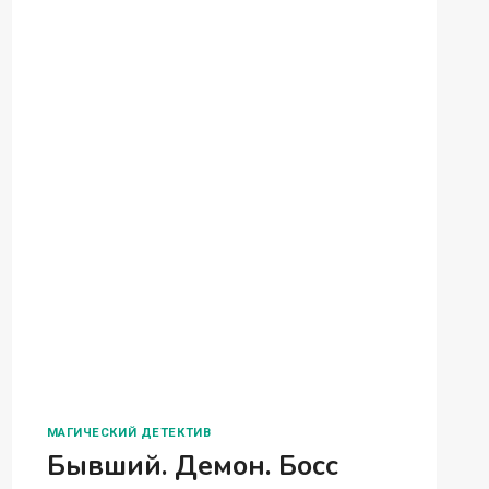
МАГИЧЕСКИЙ ДЕТЕКТИВ
София слышит зеркала
Марина Комарова София слышит голоса
зеркал, знает историю каждого из них.