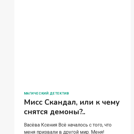
МАГИЧЕСКИЙ ДЕТЕКТИВ
Мисс Скандал, или к чему
снятся демоны?..
Васёва Ксения Всё началось с того, что
меня призвали в другой мир. Меня!
Призвали как демона! Только вместо
крестьянских вил я получила
сомнительное задание. Мол, напиши
статью про важного гостя из столицы.
Скандальную!…
МИСС
ЧИТАТЬ ПОЛНОСТЬЮ
СКАНДАЛ,
ИЛИ
К
ЧЕМУ
СНЯТСЯ
ДЕМОНЫ?..