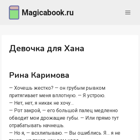
Перейти
Magicabook.ru
к
содержимому
Девочка для Хана
Рина Каримова
— Хочешь жестко? — он грубым рывком
притягивает меня вплотную. — Я устрою.
— Нет, нет, я никак не хочу…
— Рот закрой, — его большой палец медленно
обводит мои дрожащие губы. — Или прямо тут
отрабатывать начнешь.
— Но я, — всхлипываю. — Вы ошиблись. Я… я не