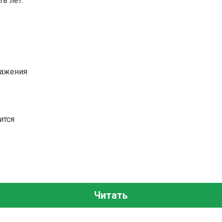
ь лет.
ражения
ится
Читать