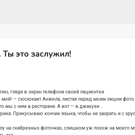
 Ты это заслужил!
плю, глядя в экран телефона своей пациентки.
й мой! — сюсюкает Анжела, листая перед моим лицом фото.
это мы с ним в ресторане. А вот — в джакузи…
терика. Прикусываю кончик языка, чтобы не заорать и с хр
у на скабрезных фоточках, слишком уж похож на моего 