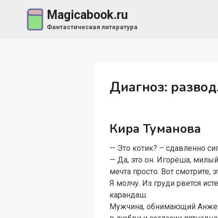
Перейти
Magicabook.ru
к
Фантастическая литература
содержимому
Диагноз: развод.
Кира Туманова
— Это котик? – сдавленно си
— Да, это он. Игорёша, милы
мечта просто. Вот смотрите, 
Я молчу. Из груди рвется ис
карандаш.
Мужчина, обнимающий Анжел