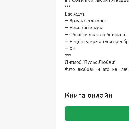
в любви и согласии пятнадцат
***
Вас ждут:
— Врач-косметолог
— Неверный муж
— Обнаглевшая любовница
— Рецепты красоты и преоб
— ХЭ
***
Литмоб “Пульс Любви”
#это_любовь_и_это_не_ леч
Книга онлайн