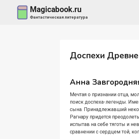
Перейти
Magicabook.ru
к
Фантастическая литература
содержимому
Доспехи Древнег
Анна Завгородня
Мечтая о признании отца, мо
поиск доспеха-легенды. Имен
сына. Принадлежавший некогд
Рагнару придется преодолеть 
испытав на себе тяготы и не
сравнении с сердцем той, к