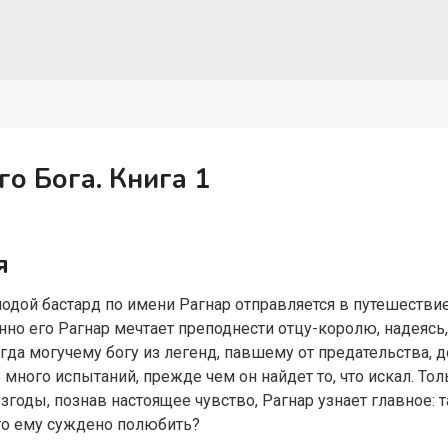
о Бога. Книга 1
я
лодой бастард по имени Рагнар отправляется в путешестви
но его Рагнар мечтает преподнести отцу-королю, надеясь, 
а могучему богу из легенд, павшему от предательства, до
много испытаний, прежде чем он найдет то, что искал. Тол
взгоды, познав настоящее чувство, Рагнар узнает главное: 
ого ему суждено полюбить?