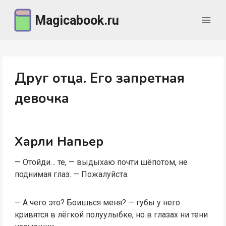
Перейти
Magicabook.ru
к
содержимому
Друг отца. Его запретная
девочка
Харли Напьер
— Отойди… те, — выдыхаю почти шёпотом, не
поднимая глаз. — Пожалуйста.
— А чего это? Боишься меня? — губы у него
кривятся в лёгкой полуулыбке, но в глазах ни тени