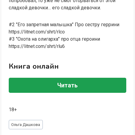
попробовал, то уже не смог оторваться от этой
сладкой девочки… его сладкой девочки.
#2 "Его запретная малышка" Про сестру геррини
https://litnet.com/shrt/rlco
#3 "Охота на олигарха" про отца героини
https://litnet.com/shrt/rlu6
Книга онлайн
Читать
18+
Метки
Ольга Дашкова
записи: