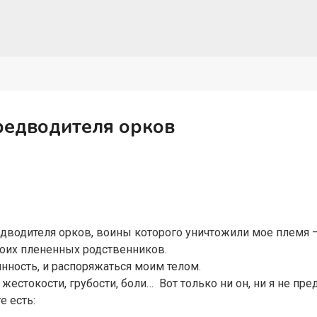
редводителя орков
едводителя орков, воины которого уничтожили мое племя 
моих плененных родственников.
нность, и распоряжаться моим телом.
 жестокости, грубости, боли… Вот только ни он, ни я не пр
е есть: