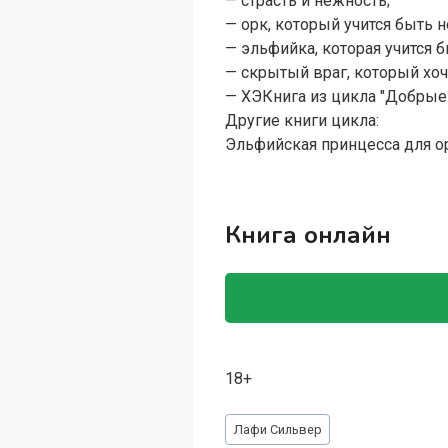
— страсть и нежность;
— орк, который учится быть 
— эльфийка, которая учится б
— скрытый враг, который хоч
— ХЭКнига из цикла "Добрые
Другие книги цикла:
Эльфийская принцесса для орк
Книга онлайн
18+
Метки
Лафи Сильвер
записи: