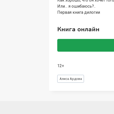
Как хорошо, что он хочет того
Или… я ошибаюсь?..
Первая книга дилогии
Книга онлайн
12+
Метки
Алиса Ардова
записи: