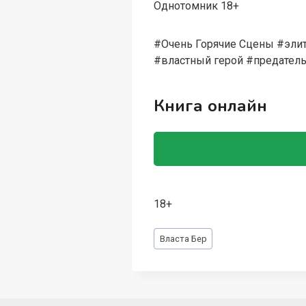
Однотомник 18+
#Очень Горячие Сцены #элит
#властный герой #предатель
Книга онлайн
18+
Метки
Власта Бер
записи: