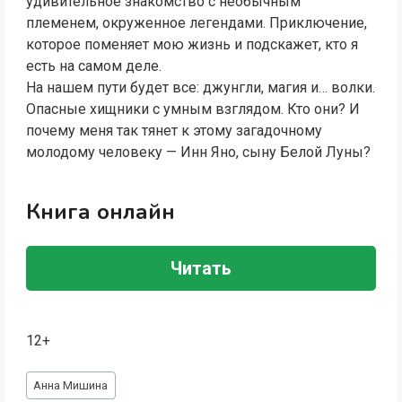
удивительное знакомство с необычным
племенем, окруженное легендами. Приключение,
которое поменяет мою жизнь и подскажет, кто я
есть на самом деле.
На нашем пути будет все: джунгли, магия и… волки.
Опасные хищники с умным взглядом. Кто они? И
почему меня так тянет к этому загадочному
молодому человеку — Инн Яно, сыну Белой Луны?
Книга онлайн
Читать
12+
Метки
Анна Мишина
записи: