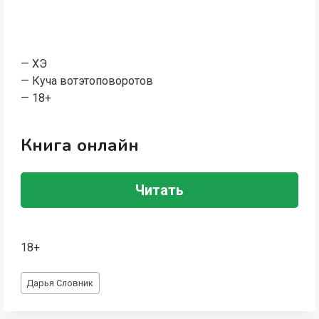
— ХЭ
— Куча вотэтоповоротов
— 18+
Книга онлайн
Читать
18+
Метки
Дарья Словник
записи: