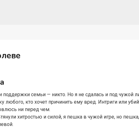
олеве
а
 поддержки семьи — никто. Но я не сдалась и под чужой л
у любого, кто хочет причинить ему вред. Интриги или убий
новлюсь ни перед чем.
втянули хитростью и силой, я пешка в чужой игре, но пешка
левой.