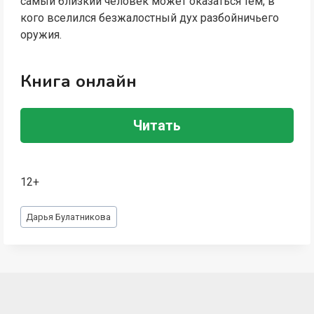
самый близкий человек может оказаться тем, в
кого вселился безжалостный дух разбойничьего
оружия.
Книга онлайн
Читать
12+
Метки
Дарья Булатникова
записи: