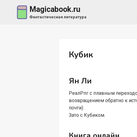
Перейти
Magicabook.ru
к
Фантастическая литература
содержимому
Кубик
Ян Ли
РеалРпг с плавным переходо
возвращением обратно к исток
почти) .
Зато с Кубиком.
Книга онлайн