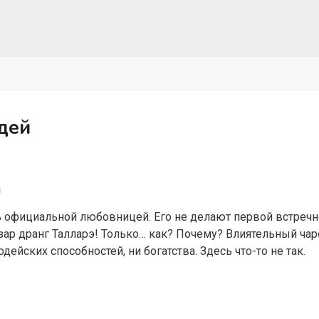
дей
а
ь официальной любовницей. Его не делают первой встречн
лизар дранг Талларэ! Только… как? Почему? Влиятельный ча
одейских способностей, ни богатства. Здесь что-то не так.