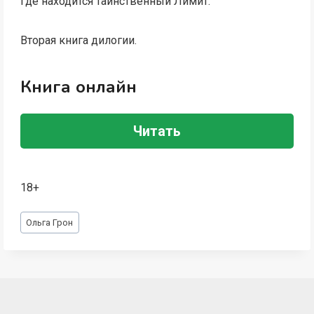
где находится таинственный Лимит.
Вторая книга дилогии.
Книга онлайн
Читать
18+
Метки
Ольга Грон
записи: