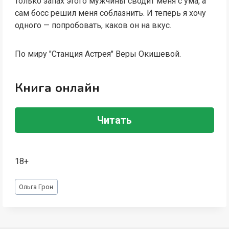
только запах этого мужчины сводит меня с ума, а
сам босс решил меня соблазнить. И теперь я хочу
одного — попробовать, каков он на вкус.
По миру "Станция Астрея" Веры Окишевой.
Книга онлайн
Читать
18+
Метки
Ольга Грон
записи: