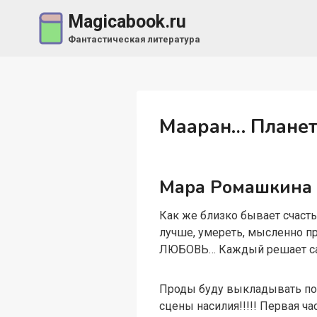
Перейти
Magicabook.ru
к
Фантастическая литература
содержимому
Мааран… Планет
Мара Ромашкина
Как же близко бывает счастье
лучше, умереть, мысленно п
ЛЮБОВЬ… Каждый решает сам.
Проды буду выкладывать по 
сцены насилия!!!!! Первая ча