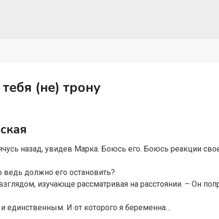
 тебя (не) трону
ская
ячусь назад, увидев Марка. Боюсь его. Боюсь реакции свое
о ведь должно его остановить?
 взглядом, изучающе рассматривая на расстоянии. – Он поп
м и единственным. И от которого я беременна…