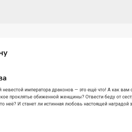
ну
ва
 невестой императора драконов — это ещё что! А как вам 
ское проклятье обиженной женщины? Отвести беду от сес
то неё? И станет ли истинная любовь настоящей наградой з