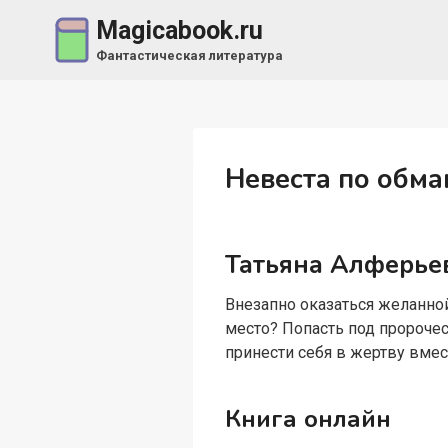
Перейти
Magicabook.ru
к
Фантастическая литература
содержимому
Невеста по обма
Татьяна Алферье
Внезапно оказаться желанной
место? Попасть под пророче
принести себя в жертву вмес
Книга онлайн