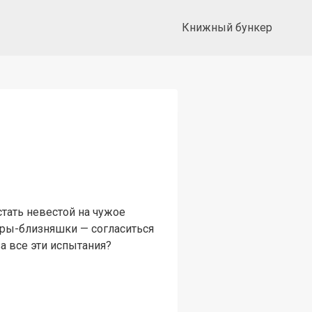
Книжный бункер
стать невестой на чужое
тры-близняшки — согласиться
а все эти испытания?