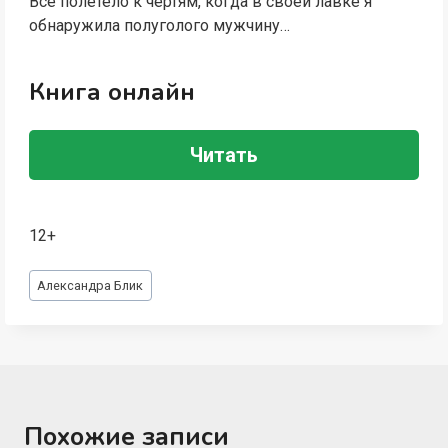
Всё полетело к чертям, когда в своей лавке я
обнаружила полуголого мужчину…
Книга онлайн
Читать
12+
Метки
Александра Блик
записи:
Похожие записи