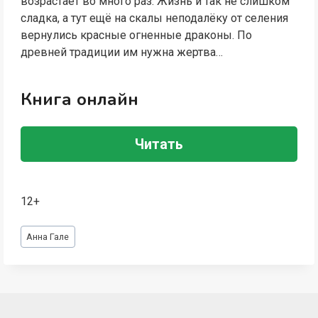
возрастает во много раз. Жизнь и так не слишком
сладка, а тут ещё на скалы неподалёку от селения
вернулись красные огненные драконы. По
древней традиции им нужна жертва…
Книга онлайн
Читать
12+
Метки
Анна Гале
записи: