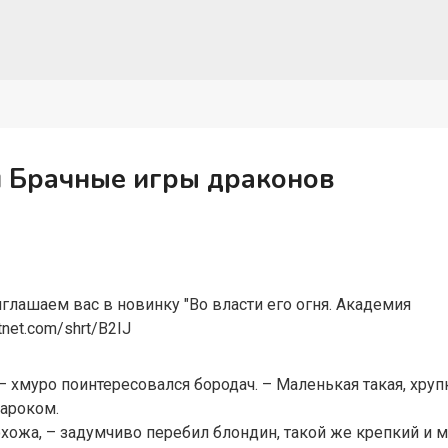
и Брачные игры драконов
! Приглашаем вас в новинку "Во власти его огня. Академия
/litnet.com/shrt/B2IJ
– хмуро поинтересовался бородач. – Маленькая такая, хрупк
нароком.
хожа, – задумчиво перебил блондин, такой же крепкий и м