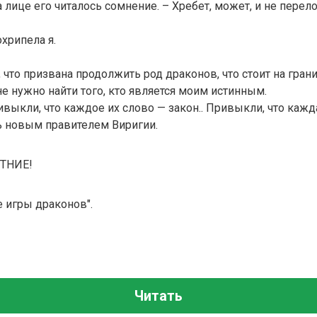
 лице его читалось сомнение. – Хребет, может, и не перел
хрипела я.
 что призвана продолжить род драконов, что стоит на грани
 нужно найти того, кто является моим истинным.
выкли, что каждое их слово — закон.. Привыкли, что кажда
ь новым правителем Виригии.
ТНИЕ!
 игры драконов".
Читать