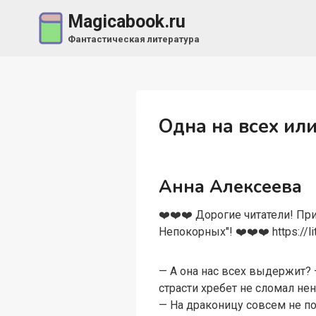
Перейти
Magicabook.ru
к
Фантастическая литература
содержимому
Одна на всех ил
Анна Алексеева
‍❤️‍‍❤️‍‍❤️‍ Дорогие читатели
Непокорных"! ‍❤️‍‍❤️‍‍❤️‍ https:/
— А она нас всех выдержит? 
страсти хребет не сломал не
— На драконицу совсем не по