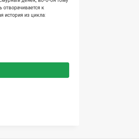
асмурный денек, во-о-он тому
ь отворачивается к
ая история из цикла: