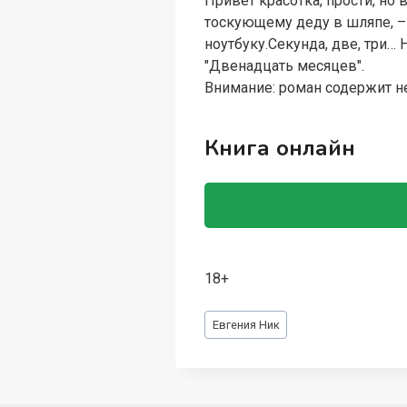
Привет красотка, прости, но
тоскующему деду в шляпе, – 
ноутбуку.Секунда, две, три… Н
"Двенадцать месяцев".
Внимание: роман содержит н
Книга онлайн
18+
Метки
Евгения Ник
записи: