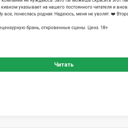
 в компании не нуждаюсь. Зато ты можешь скрасить этот п
кивком указывает на нашего постоянного читателя и внов
у все, понеслась родная. Надеюсь, меня не уволят. ‍❤️‍ Втор
ецензурную брань, откровенные сцены. Ценз. 18+
Читать