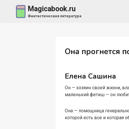
Перейти
Magicabook.ru
к
Фантастическая литература
содержимому
Она прогнется п
Елена Сашина
Он — хозяин своей жизни, вл
маленький фетиш — он любит
Она — помощница генерально
которой есть все и которая о