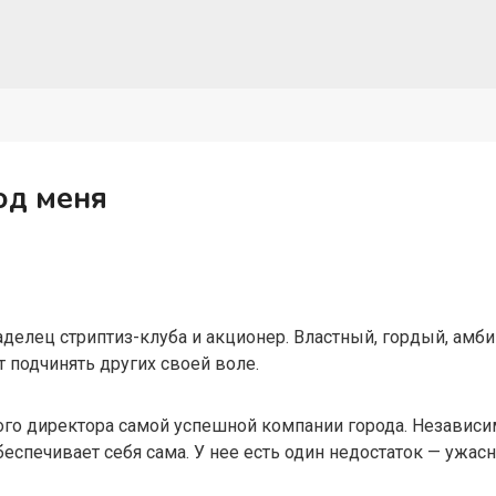
од меня
аделец стриптиз-клуба и акционер. Властный, гордый, амби
 подчинять других своей воле.
го директора самой успешной компании города. Независима
беспечивает себя сама. У нее есть один недостаток — ужасн