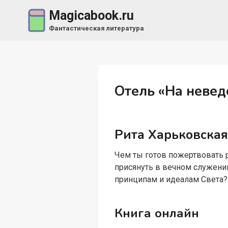
Перейти
Magicabook.ru
к
Фантастическая литература
содержимому
Отель «На невед
Рита Харьковска
Чем ты готов пожертвовать 
присянуть в вечном служени
принципам и идеалам Света?
Книга онлайн