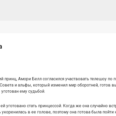
а
й принц, Амори Белл согласился участвовать телешоу по 
Совета и альфы, который изменил мир оборотней, готов в
о уготован ему судьбой.
о ей уготовано стать принцессой. Когда же она случайно вст
укоренилась в ее голове, поэтому она готова была пойти н