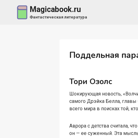
Перейти
Magicabook.ru
к
Фантастическая литература
содержимому
Поддельная пар
Тори Озолс
Шокирующая новость, «Волчи
самого Дрэйка Белла, главы 
всего мира в поисках той, кт
Аврора с детства считала, чт
он — ее суженный. Эта мысль 