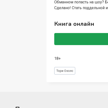
Обманном попасть на шоу? Бе
Сделано! Стать поддельной 
Книга онлайн
18+
Метки
Тори Озолс
записи: