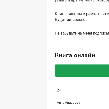
узнать и другие тайны, кото
Книга пишется в рамках литм
Будет интересно!
Не забудьте на меня подписа
Книга онлайн
12+
Метки
Анна Айдарова
записи: