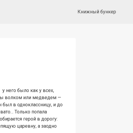
Книжный бункер
у него было как у всех,
 бы волком или медведем —
н был в одноклассницу, и до
овато… Только попала
обирается герой в дорогу:
 спящую царевну, а заодно