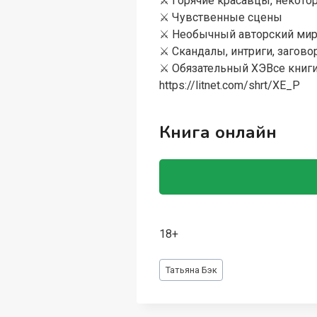
⚔️ Горячие красавцы, некот
⚔️ Чувственные сцены
⚔️ Необычный авторский ми
⚔️ Скандалы, интриги, загов
⚔️ Обязательный ХЭВсе книги
https://litnet.com/shrt/XE_P
Книга онлайн
18+
Метки
Татьяна Бэк
записи: