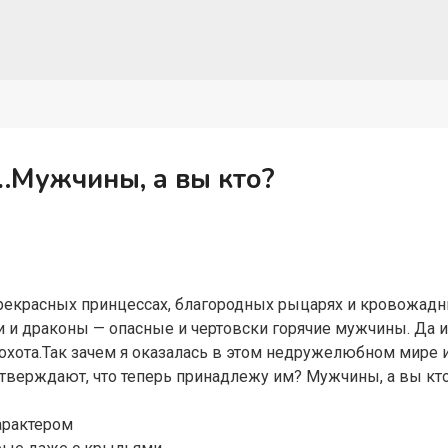
…Мужчины, а вы кто?
прекрасных принцессах, благородных рыцарях и кровожадны
и и драконы — опасные и чертовски горячие мужчины. Да и 
охота.Так зачем я оказалась в этом недружелюбном мире 
тверждают, что теперь принадлежу им? Мужчины, а вы кто
арактером