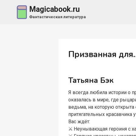
Перейти
Magicabook.ru
к
Фантастическая литература
содержимому
Призванная для
Татьяна Бэк
Я всегда любила истории о 
оказалась в мире, где рыцар
ведьма, на которую открыта 
притягательных красавчика у
Вас ждёт:
⚔️ Неунывающая героиня с х