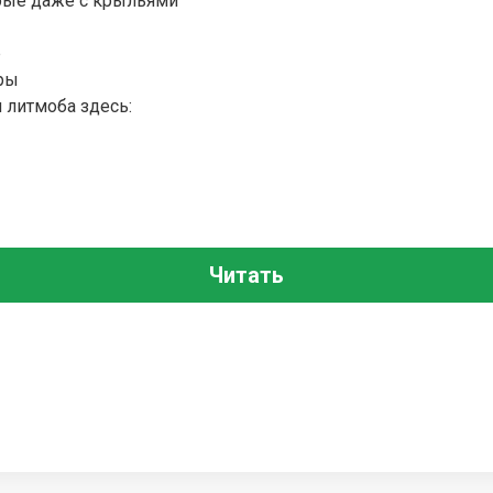
орые даже с крыльями
р
оры
 литмоба здесь:
Читать