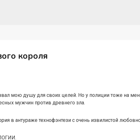
вого короля
вал мою душу для своих целей. Но у полиции тоже на мен
ресных мужчин против древнего зла.
ория в антураже технофэнтези с очень извилистой любовн
ЛОГИИ.