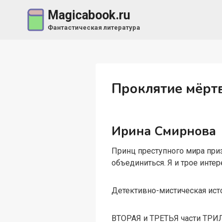
Перейти
Magicabook.ru
к
Фантастическая литература
содержимому
Проклятие мёрт
Ирина Смирнова
Принц преступного мира приз
объединиться. Я и трое инте
Детективно-мистическая ист
ВТОРАЯ и ТРЕТЬЯ части ТРИ