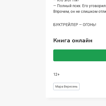
— Кто этот Пи?
— Полный псих. Его уговорил
Впрочем, он не слишком отли
БУКТРЕЙЛЕР — ОГОНЬ!
Книга онлайн
12+
Метки
Мара Вересень
записи: