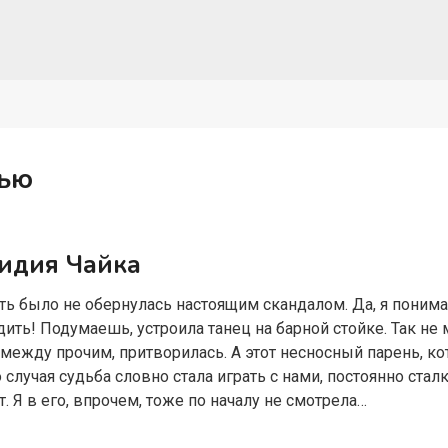
рью
Лидия Чайка
ть было не обернулась настоящим скандалом. Да, я понимал
ить! Подумаешь, устроила танец на барной стойке. Так не 
, между прочим, притворилась. А этот несносный парень, к
 случая судьба словно стала играть с нами, постоянно стал
. Я в его, впрочем, тоже по началу не смотрела…