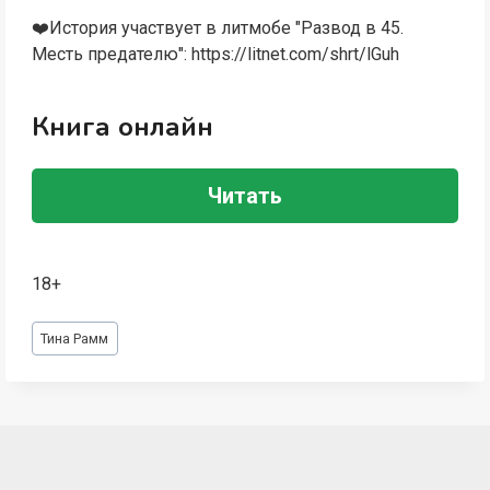
‍❤️‍История участвует в литмобе "Развод в 45.
Месть предателю": https://litnet.com/shrt/lGuh
Книга онлайн
Читать
18+
Метки
Тина Рамм
записи: