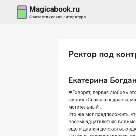
Перейти
Magicabook.ru
к
Фантастическая литература
содержимому
Ректор под кон
Екатерина Богда
❤Говорят, первая любовь это
заявил «Сначала подрасти, м
мстительный…
Кто же мог предположить, чт
восемнадцатилетняя ведьмоч
ещё и давняя детская выходк