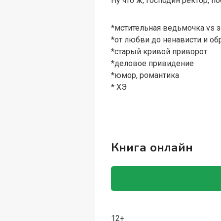
Ну что ж, господин ректор, п
*мстительная ведьмочка vs 
*от любви до ненависти и об
*старый кривой приворот
*деловое привидение
*юмор, романтика
* ХЭ
Книга онлайн
12+