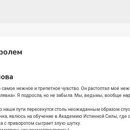
тролем
нова
 самое нежное и трепетное чувство. Он растоптал моё неж
алявка». Я подросла, но не забыла. Мы, ведьмы, вообще н
о наши пути пересекутся столь неожиданным образом спуст
ка, явлюсь на обучение в Академию Истинной Силы, где о
а с приворотом сыграет злую шутку.