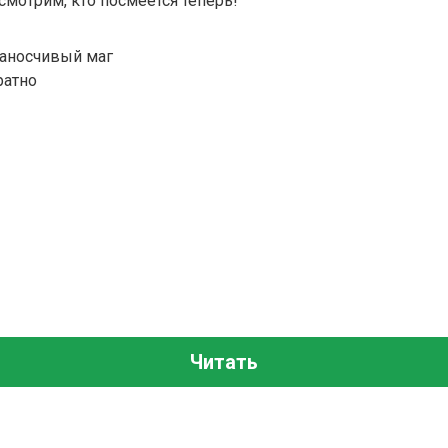
осмотрим, кто посмеётся теперь!
заносчивый маг
ратно
Читать