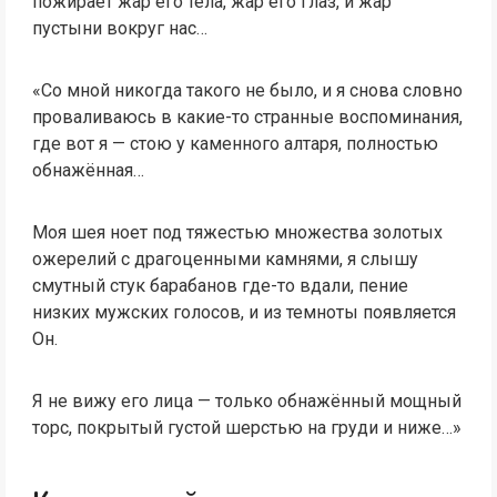
пожирает жар его тела, жар его глаз, и жар
пустыни вокруг нас…
«Со мной никогда такого не было, и я снова словно
проваливаюсь в какие-то странные воспоминания,
где вот я — стою у каменного алтаря, полностью
обнажённая…
Моя шея ноет под тяжестью множества золотых
ожерелий с драгоценными камнями, я слышу
смутный стук барабанов где-то вдали, пение
низких мужских голосов, и из темноты появляется
Он.
Я не вижу его лица — только обнажённый мощный
торс, покрытый густой шерстью на груди и ниже…»