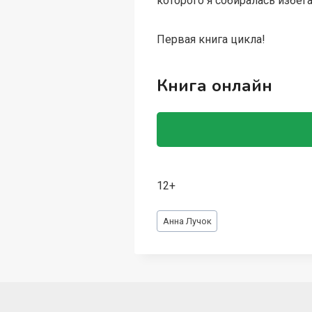
которого я собиралась избега
Первая книга цикла!
Книга онлайн
12+
Метки
Анна Лучок
записи: