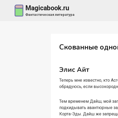
Перейти
Magicabook.ru
к
Фантастическая литература
содержимому
Скованные одной
Элис Айт
Теперь мне известно, кто Асг
обрадуюсь, если высокородн
Тем временем Дайш, мой зага
подкидывать авантюрные зада
Корта-Эды. Дайш же запрещае