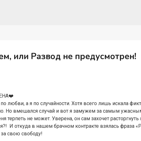
м, или Развод не предусмотрен!
А‍❤️‍
о любви, а я по случайности. Хотя всего лишь искала фик
ено. Но вмешался случай и вот я замужем за самым ужасны
я терпеть не может. Уверена, он сам захочет расторгнуть 
ся?! И откуда в нашем брачном контракте взялась фраза «
 за свою свободу!