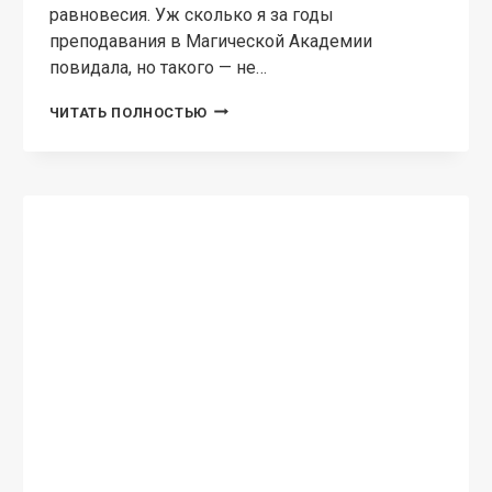
МАГИЧЕСКАЯ АКАДЕМИЯ
Моё пушистое величество 2
Алиса Чернышова Второй том о приключениях
пушистого властелина в Академии
Фамилиаров. У Дар-Кана прибавляется врагов