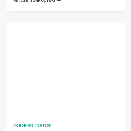
АЗИАТСКОЕ ФЭНТЕЗИ
Легенда об основателе
Великого Ордена Боевой
Кочерги
Алиса Чернышова Легенда о великом
Основателе и герое, Большом Длинном Мече.
Его первых миссиях на новой должности, а