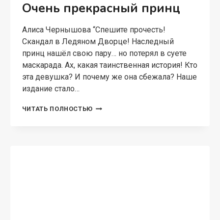
также призрачных домах, боевых пельменях,
проклятом особняке, внезапно невесте (но это
не точно), оживших мертвецах,…
ЛЕГЕНДА
ЧИТАТЬ ПОЛНОСТЬЮ
ОБ
ОСНОВАТЕЛЕ
ВЕЛИКОГО
ОРДЕНА
БОЕВОЙ
КОЧЕРГИ