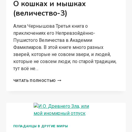
дурацкими: кофе, тапочки и демон,
наслушавшийся лекций по популярной
психологии… И в итоге я, сама не понимая как,
отправилась в отпуск в…
И.О.
ЧИТАТЬ ПОЛНОСТЬЮ
ДРЕВНЕГО
ЗЛА,
ИЛИ
МОЙ
ИНОМИРНЫЙ
ОТПУСК
ПОПАДАНЦЫ В ДРУГИЕ МИРЫ
Моё пушистое величество,
или Новый Год для
Властелина