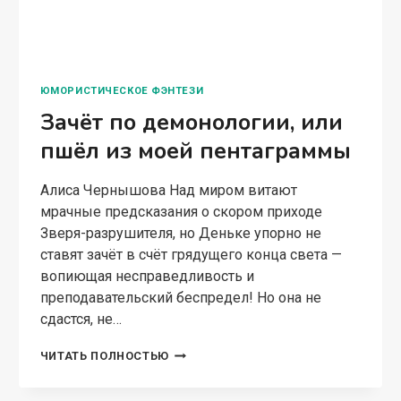
Великого Ордена Боевой
Кочерги
Алиса Чернышова Сказ о том, как был основан
великий и неповторимый Орден Боевой
Кочерги, записанный учеником данного
ордена, признанным мудрецом Забухусом, со
слов основателей. Или… подлинная и
достоверная история о том, как несколько…
ЛЕГЕНДА
ЧИТАТЬ ПОЛНОСТЬЮ
ОБ
ОСНОВАНИИ
ВЕЛИКОГО
ОРДЕНА
БОЕВОЙ
КОЧЕРГИ