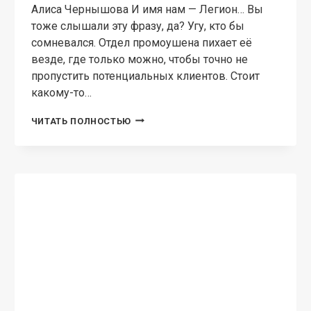
Алиса Чернышова И имя нам — Легион… Вы
тоже слышали эту фразу, да? Угу, кто бы
сомневался. Отдел промоушена пихает её
везде, где только можно, чтобы точно не
пропустить потенциальных клиентов. Стоит
какому-то…
БЛОГ
ЧИТАТЬ ПОЛНОСТЬЮ
ДЕМОНА
ШААКСИ,
ИЛИ
АДСКАЯ
РАБОТЁНКА
МАГИЧЕСКАЯ АКАДЕМИЯ
О кошках и мышках
(величество-3)
Алиса Чернышова Третья книга о
приключениях его Непревзойдённо-