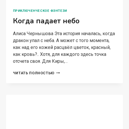
ЛЮБОВНОЕ ФЭНТЕЗИ
Очень прекрасный принц
Алиса Чернышова “Спешите прочесть!
Скандал в Ледяном Дворце! Наследный
принц нашёл свою пару… но потерял в суете
маскарада. Ах, какая таинственная история! Кто
эта девушка? И почему же она сбежала? Наше
издание стало…
ОЧЕНЬ
ЧИТАТЬ ПОЛНОСТЬЮ
ПРЕКРАСНЫЙ