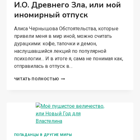
Алиса Чернышова Меня зовут Даркан,
Непревзойдённый Владыка Десяти Царств…
Можно просто — Снежок. Не удивляйтесь, это
временно. Просто одна ревнивая идиотка с
чего-то решила, что я должен не только на ней
жениться, но…
МОЁ
ЧИТАТЬ ПОЛНОСТЬЮ
ПУШИСТОЕ
ВЕЛИЧЕСТВО,
ИЛИ
НОВЫЙ
ГОД
ДЛЯ
ВЛАСТЕЛИНА
АЗИАТСКОЕ ФЭНТЕЗИ
Мастер Забытья
Алиса Чернышова Давным-давно, в
безумном-безумном мире… А с чего всё
началось-то, спрашивается? Время в игре,