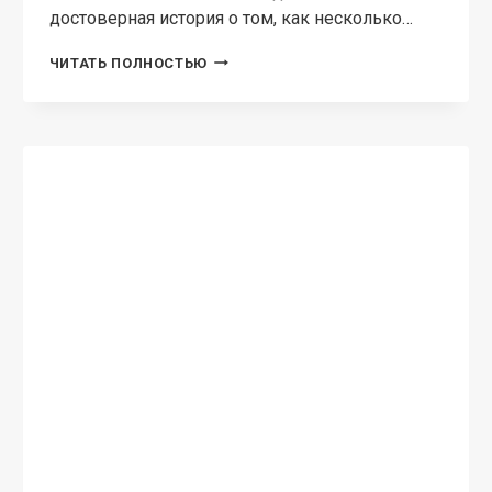
Объект номер 13
Алиса Чернышова Кто такой Объект номер 13?
Он — мой враг, представитель враждебной
расы. Он умён и опасен. Ему нельзя верить. Его
глаза сияют в темноте алым. Его способности
не изучены. Мне поручено…
ОБЪЕКТ
ЧИТАТЬ ПОЛНОСТЬЮ
НОМЕР
13