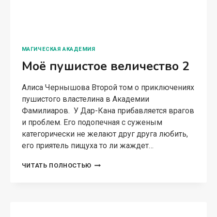
ЮМОРИСТИЧЕСКОЕ ФЭНТЕЗИ
Зачёт по демонологии, или
пшёл из моей пентаграммы
Алиса Чернышова Над миром витают
мрачные предсказания о скором приходе