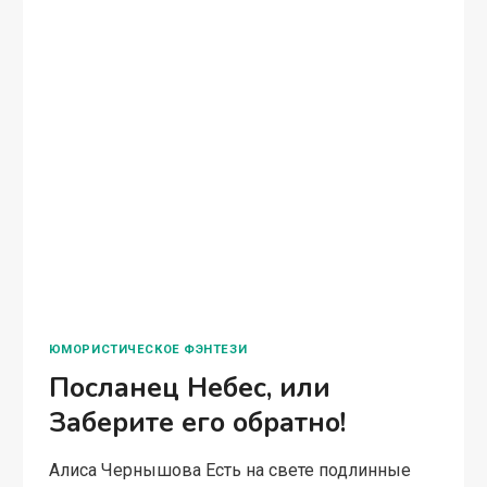
Зверя-разрушителя, но Деньке упорно не
ставят зачёт в счёт грядущего конца света —
вопиющая несправедливость и
преподавательский беспредел! Но она не
сдастся, не…
ЗАЧЁТ
ЧИТАТЬ ПОЛНОСТЬЮ
ПО
ДЕМОНОЛОГИИ,
ИЛИ
ПШЁЛ
ИЗ
МОЕЙ
ПЕНТАГРАММЫ