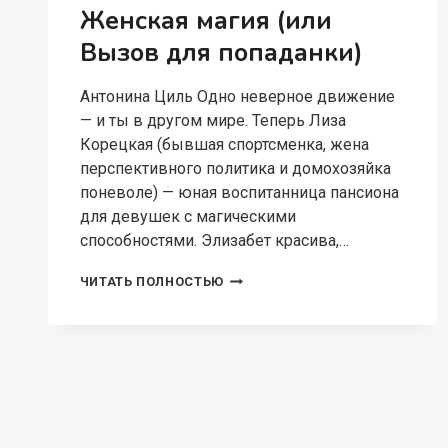
Женская магия (или
Вызов для попаданки)
Антонина Циль Одно неверное движение
— и ты в другом мире. Теперь Лиза
Корецкая (бывшая спортсменка, жена
перспективного политика и домохозяйка
поневоле) — юная воспитанница пансиона
для девушек с магическими
способностями. Элизабет красива,…
ЖЕНСКАЯ
ЧИТАТЬ ПОЛНОСТЬЮ
МАГИЯ
(ИЛИ
ВЫЗОВ
ДЛЯ
ПОПАДАНКИ)