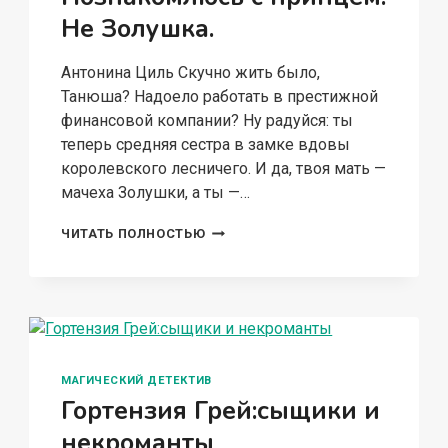
Не Золушка.
Антонина Циль Скучно жить было,
Танюша? Надоело работать в престижной
финансовой компании? Ну радуйся: ты
теперь средняя сестра в замке вдовы
королевского лесничего. И да, твоя мать —
мачеха Золушки, а ты —…
ПОЗНАКОМЛЮСЬ
ЧИТАТЬ ПОЛНОСТЬЮ
С
ПРИНЦЕМ.
НЕ
ЗОЛУШКА.
МАГИЧЕСКИЙ ДЕТЕКТИВ
Гортензия Грей:сыщики и
некроманты