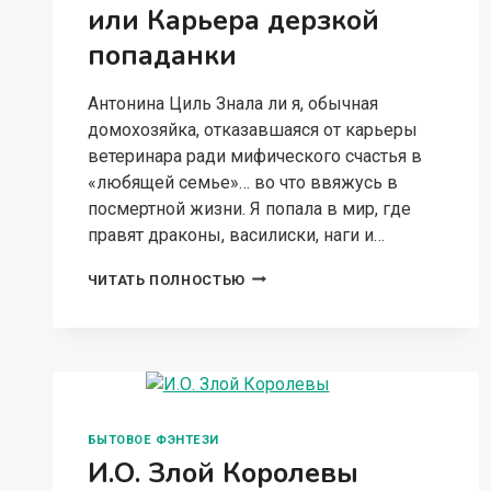
или Карьера дерзкой
попаданки
Антонина Циль Знала ли я, обычная
домохозяйка, отказавшаяся от карьеры
ветеринара ради мифического счастья в
«любящей семье»… во что ввяжусь в
посмертной жизни. Я попала в мир, где
правят драконы, василиски, наги и…
ОТКАЗНАЯ
ЧИТАТЬ ПОЛНОСТЬЮ
ЖЕНА
ФЕНИКСА
ИЛИ
КАРЬЕРА
ДЕРЗКОЙ
ПОПАДАНКИ
БЫТОВОЕ ФЭНТЕЗИ
И.О. Злой Королевы