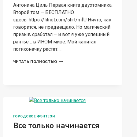
Антонина Циль Первая книга двухтомника.
Второй том — БЕСПЛАТНО
здесь: https://litnet.com/shrt/rnfU Ничто, как
говорится, не предвещало. Но магический
призыв сработал – и вот я уже успешный
рантье… в ИНОМ мире. Мой капитал
потихонечку растет….
ЗАМУЖ
ЧИТАТЬ ПОЛНОСТЬЮ
НЕ
НАПАСТЬ
ГОРОДСКОЕ ФЭНТЕЗИ
Все только начинается