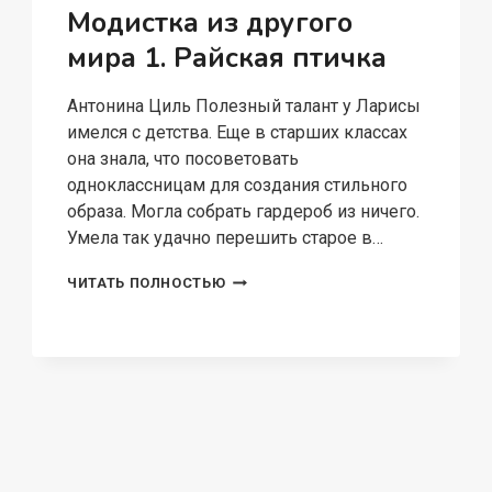
Модистка из другого
мира 1. Райская птичка
Антонина Циль Полезный талант у Ларисы
имелся с детства. Еще в старших классах
она знала, что посоветовать
одноклассницам для создания стильного
образа. Могла собрать гардероб из ничего.
Умела так удачно перешить старое в…
МОДИСТКА
ЧИТАТЬ ПОЛНОСТЬЮ
ИЗ
ДРУГОГО
МИРА
1.
РАЙСКАЯ
ПТИЧКА