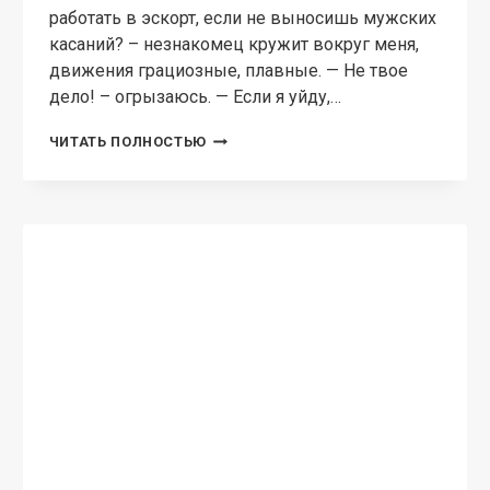
ПРИКЛЮЧЕНЧЕСКОЕ ФЭНТЕЗИ
Ведьму сжечь, или Дракон,
я тебе (не) пара
Айза Блэк — Супруга, преклони колени перед
своим господином! – повелительным тоном
приказывает странный мужик. Смотрит так,
будто его сейчас стошнит. На себя бы