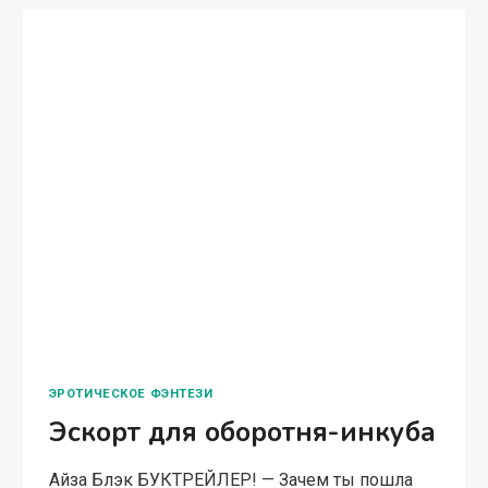
ЭРОТИЧЕСКОЕ ФЭНТЕЗИ
Эскорт для оборотня-инкуба
Айза Блэк БУКТРЕЙЛЕР! — Зачем ты пошла
работать в эскорт, если не выносишь мужских
касаний? – незнакомец кружит вокруг меня,
движения грациозные, плавные. — Не твое
дело! – огрызаюсь. — Если я уйду,…
ЭСКОРТ
ЧИТАТЬ ПОЛНОСТЬЮ
ДЛЯ
ОБОРОТНЯ-
ИНКУБА