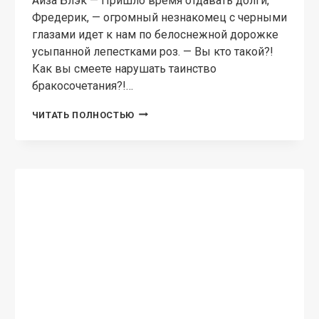
Айза Блэк — Пришло время отдавать долги,
Фредерик, — огромный незнакомец с черными
глазами идет к нам по белоснежной дорожке
усыпанной лепестками роз. — Вы кто такой?!
Как вы смеете нарушать таинство
бракосочетания?!…
НАЛОЖНИЦА
ЧИТАТЬ ПОЛНОСТЬЮ
ДЛЯ
ДРАКОНА
ИНКВИЗИТОРА
РОМАНТИЧЕСКАЯ ЭРОТИКА
Невеста палача
Айза Блэк — Ты должна отработать право на
жизнь. Приступай! — взгляд палача
приковывает сильнее, чем цепь на моей
лодыжке. — Отойди! – пытаюсь оттолкнуть,