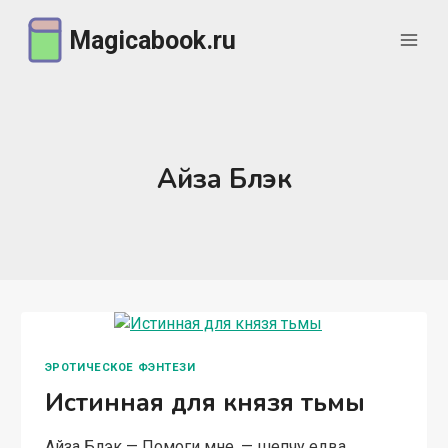
Перейти
Magicabook.ru
к
содержимому
Айза Блэк
ЭРОТИЧЕСКОЕ ФЭНТЕЗИ
Истинная для князя тьмы
Айза Блэк — Помоги мне, — шепчу едва