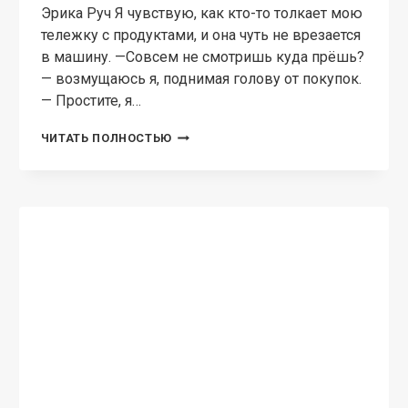
Эрика Руч Я чувствую, как кто-то толкает мою
тележку с продуктами, и она чуть не врезается
в машину. —Совсем не смотришь куда прёшь?
— возмущаюсь я, поднимая голову от покупок.
— Простите, я…
МОЯ
ЧИТАТЬ ПОЛНОСТЬЮ
—
НИКОМУ
НЕ
ОТДАМ!