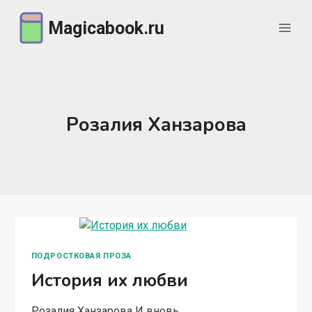
Перейти
Magicabook.ru
к
содержимому
Розалия Ханзарова
ПОДРОСТКОВАЯ ПРОЗА
История их любви
Розалия Ханзарова И вновь