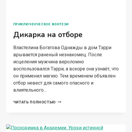
влиятельного…
ДИКАРКА
ЧИТАТЬ ПОЛНОСТЬЮ
НА
ОТБОРЕ
МАГИЧЕСКАЯ АКАДЕМИЯ
Проходимка в Академии.
Уроки истинной
привязанности
Властелина Богатова Надменный дракон
жаждет наказать меня за свою же ошибку! Он
запечатал между нами связь и винит в этом
меня. Теперь из-за него мой будущий брак под
угрозой, и если я не…