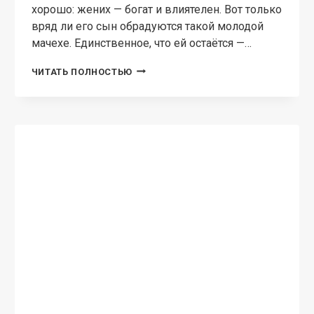
хорошо: жених — богат и влиятелен. Вот только
вряд ли его сын обрадуются такой молодой
мачехе. Единственное, что ей остаётся —…
ГОРНИЧНАЯ
ЧИТАТЬ ПОЛНОСТЬЮ
ДЛЯ
МАГА
ПРИКЛЮЧЕНЧЕСКОЕ ФЭНТЕЗИ
Дикарка на отборе
Властелина Богатова Однажды в дом Тэрри
врывается раненый незнакомец. После
исцеления мужчина вероломно
воспользовался Тэрри, а вскоре она узнаёт, что
он применил магию. Тем временем объявлен
отбор невест для самого опасного и