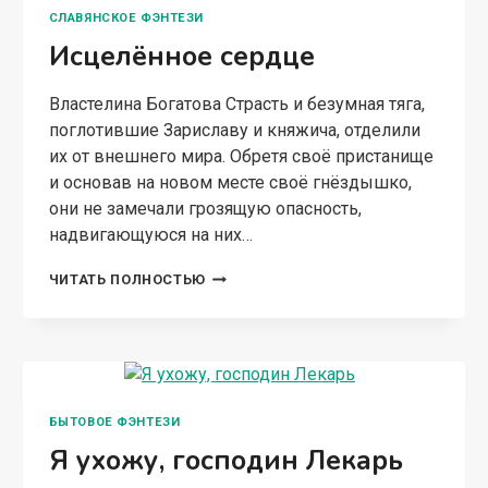
БЫТОВОЕ ФЭНТЕЗИ
Я ухожу, господин Лекарь
Властелина Богатова Ты предал меня и сделал
мою жизнь невыносимой, заставляя терпеть
своих любовниц. И если ты думал, что я с этим
смирюсь, то сильно ошибся любимый. Я
справлюсь, ради нашей дочери, моей…
Я
ЧИТАТЬ ПОЛНОСТЬЮ
УХОЖУ,
ГОСПОДИН
ЛЕКАРЬ
СЛАВЯНСКОЕ ФЭНТЕЗИ