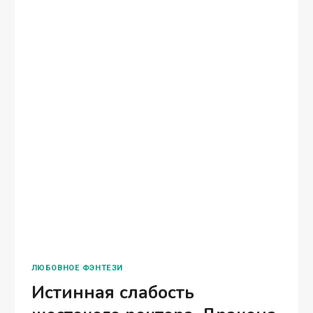
бездушный главнокомандующий посчитал
меня наглой лгуньей…
ИСТИННАЯ
ЧИТАТЬ ПОЛНОСТЬЮ
СЛАБОСТЬ
ЖЕСТОКОГО
РЕКТОРА-
ДРАКОНА