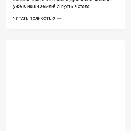
ЛЮБОВНОЕ ФЭНТЕЗИ
Наказанная жена Дракона.
Служанка Его Высочества
Властелина Богатова СКОРО ФИНАЛ!
Однажды утром за мной пришла стража и
спустила в подвал, где ждал он. Райтфорт, мой
муж, будущее и сила империи, наказал меня и
подарил цепи — сделав служанкой его…
НАКАЗАННАЯ
ЧИТАТЬ ПОЛНОСТЬЮ
ЖЕНА