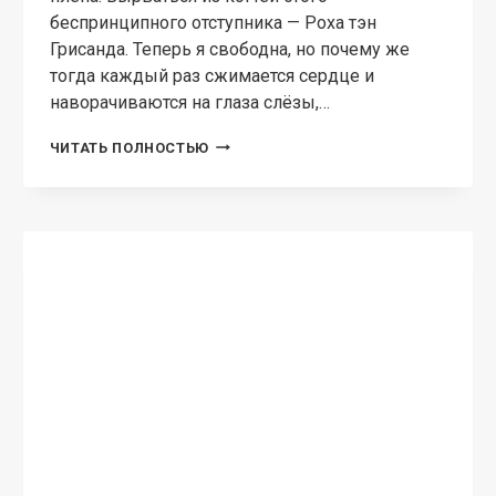
ЛЮБОВНОЕ ФЭНТЕЗИ
Истинная слабость
жестокого ректора-Дракона
Властелина Богатова Первый год учебы и
вспыхнувшая метка истинности закончились
для меня трагедией. Я всего лишь сирота,
которой посчастливилось поступить в элитную
Военную Академию. Узнав о метке,