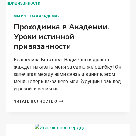
ПРОХОДИМКА
ЧИТАТЬ ПОЛНОСТЬЮ
В
АКАДЕМИИ.
УРОКИ
ИСТИННОЙ
ПРИВЯЗАННОСТИ
СЛАВЯНСКОЕ ФЭНТЕЗИ
Исцелённое сердце
Властелина Богатова Страсть и безумная тяга,
поглотившие Зариславу и княжича, отделили
их от внешнего мира. Обретя своё пристанище
и основав на новом месте своё гнёздышко,
они не замечали грозящую опасность,
надвигающуюся на них…
ИСЦЕЛЁННОЕ
ЧИТАТЬ ПОЛНОСТЬЮ
СЕРДЦЕ