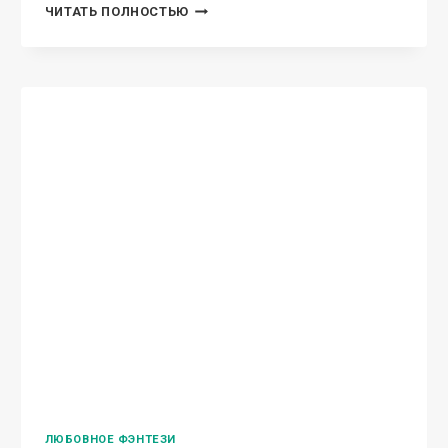
неожиданно погибает. Тогда судьба сталкивает
меня с одним привлекательным
следователем. Я не верю в любовь. Вот
только почему когда он смотрит…
Я
ЧИТАТЬ ПОЛНОСТЬЮ
НЕ
ВАША,
ГОСПОДИН
СЛЕДОВАТЕЛЬ