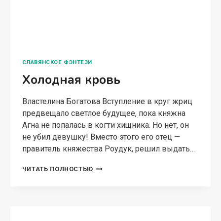
ПРИКЛЮЧЕНЧЕСКОЕ ФЭНТЕЗИ
Истинная для чудовища
Властелина Богатова Эрдман Астер — тайна,
мало того что дракон, так ещё и высший маг.
Виолла замужем за этим мужчиной чуть
больше месяца, но до сих пор не знает, что
скрывается за опасным…
ИСТИННАЯ
ЧИТАТЬ ПОЛНОСТЬЮ
ДЛЯ
ЧУДОВИЩА