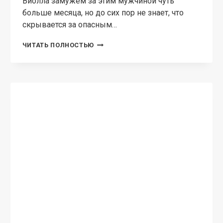
ЭРОТИЧЕСКОЕ ФЭНТЕЗИ
Моя невеста — 2
Властелина Богатова Мне удалось сбежать из
плена. Вырваться из когтей этого
беспринципного отступника — Роха тэн
Грисанда. Теперь я свободна, но почему же
тогда каждый раз сжимается сердце и
наворачиваются на глаза слёзы,…
МОЯ
ЧИТАТЬ ПОЛНОСТЬЮ