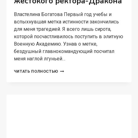
МАГИЧЕСКАЯ АКАДЕМИЯ
( Не)любимая невеста
дракона. Право на истинную
Властелина Богатова Я не знала своего
прошлого и жила скромно с лекаркой, что
меня приютила. Всё меняет метка истинности и
императорское приглашение во дворец.
Только я не думала что встречу там его, чьё…
(
ЧИТАТЬ ПОЛНОСТЬЮ
НЕ)ЛЮБИМАЯ
НЕВЕСТА
ДРАКОНА.
ПРАВО
НА
ИСТИННУЮ