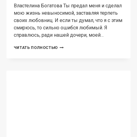
Невеста проклятого
Властелина Богатова Росья, младшая дочка
старосты, отправляется в далёкие земли к
богатому жениху. Порадоваться бы — повезло
девице, ведь, ходят слухи, что суженый не
только высоких кровей, но и красив — невесте
сулило…
НЕВЕСТА
ЧИТАТЬ ПОЛНОСТЬЮ
ПРОКЛЯТОГО