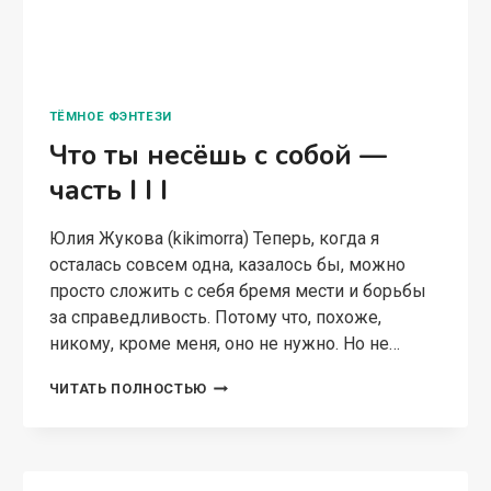
выбирать…
ЧТО
ЧИТАТЬ ПОЛНОСТЬЮ
ТЫ
НЕСЁШЬ
С
СОБОЙ
—
ЧАСТЬ
I
ЛЮБОВНАЯ ФАНТАСТИКА
В семье не без подвоха
Юлия Жукова (kikimorra) Вместе с любимым
человеком, к счастью или к несчастью,
неизбежно обретаешь его семью. Удачное это
приобретение или нет, покажет время, а пока с
ним надо считаться и выстраивать отношения.
Даже…
В
ЧИТАТЬ ПОЛНОСТЬЮ
СЕМЬЕ
НЕ