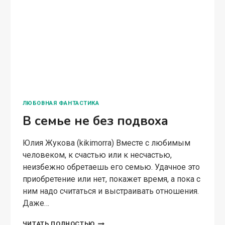
задания. Саша: Это ты о выяснении причин,
почему орлиный отдел стал хорошо работать?
И почему ты не можешь этого выяснить?
Крис: Потому что…
МЕНЕДЖЕР
ЧИТАТЬ ПОЛНОСТЬЮ
НАГИБКО,
ВЫ
РОБОТ?
—
3