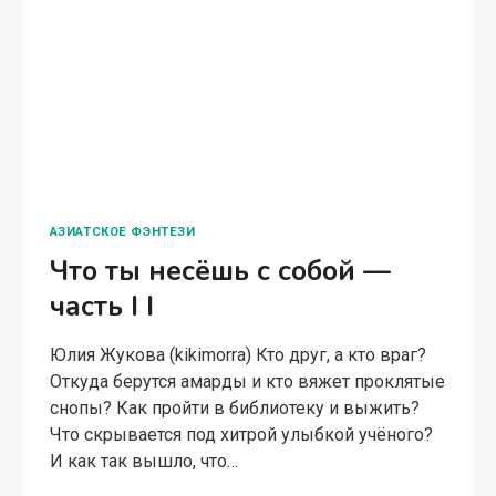
ЧАСТЬ
I
ЛЮБОВНАЯ ФАНТАСТИКА
I
Новая жизнь Джей
Юлия Жукова (kikimorra) Свити — разумные
гомункулы, созданные для человеческого
удобства. Прибрать в доме, приготовить ужин,
согреть постель? Свити всё сделает! А вот что
сделает Свити, с которого случайно сняли
заклинание человеческого контроля?…
НОВАЯ
ЧИТАТЬ ПОЛНОСТЬЮ
ЖИЗНЬ
ДЖЕЙ
БЫТОВОЕ ФЭНТЕЗИ
Завод и заводчики