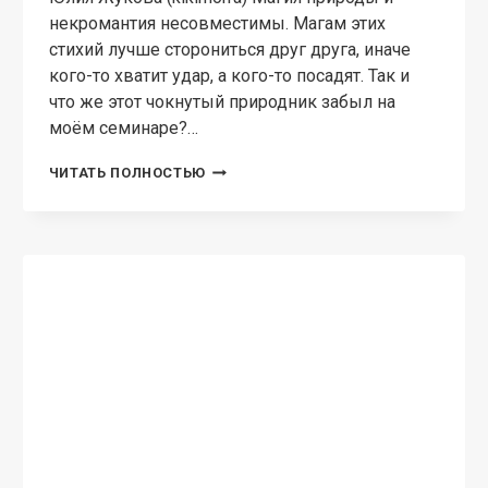
ЛЮБОВНАЯ ФАНТАСТИКА
Из-под палочки
Юлия Жукова (kikimorra) Алиса меньше всего
на свете хочет пускать в свою жизнь кого-то
нового, там и на неё-то места не хватает.
Эндан совершенно точно не хочет
связываться с земной женщиной, это будет…
ИЗ-
ЧИТАТЬ ПОЛНОСТЬЮ