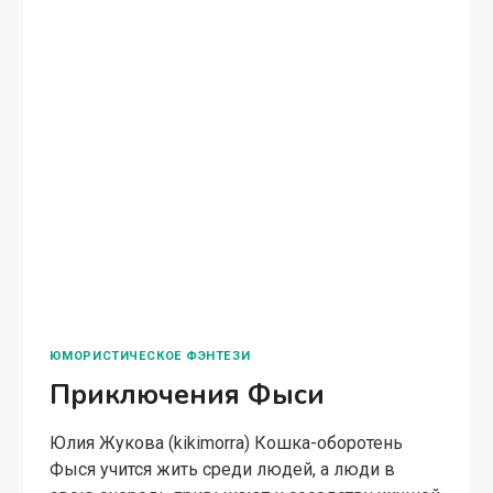
Юлия Жукова (kikimorra) Заявление с-ка Ф.
Благонадёжина: Докладываю о чрезвычайном
происшествии. Робот Ася ночью вяжет
крючком и организует подозрительные
собрания с МАРами. На моё замечание о
недопустимости подобного поведения для
складского робота, она…
МЕНЕДЖЕР
ЧИТАТЬ ПОЛНОСТЬЮ
НАГИБКО,
ВЫ
РОБОТ?
—
2