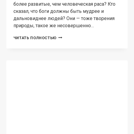
МИНИ: ФАНТАСТИКА
День человеческого
контакта
Юлия Жукова (kikimorra) Найра каждую
неделю ездит в офис транспортной компании,
чтобы отправлять посылки по работе и заодно
пофлиртовать с симпатичным сотрудником
приёмки. И вот когда она уже готова
намекнуть ему на отношения,…