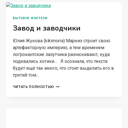
осталась совсем одна, казалось бы, можно
просто сложить с себя бремя мести и борьбы
за справедливость. Потому что, похоже,
никому, кроме меня, оно не нужно. Но не…
ЧТО
ЧИТАТЬ ПОЛНОСТЬЮ
ТЫ
НЕСЁШЬ
С
СОБОЙ
—
ЧАСТЬ
I
I
ЛЮБОВНАЯ ФАНТАСТИКА
I
Ученье — свет, а богов тьма
Юлия Жукова (kikimorra) Кто сказал, что
инопланетяне обязательно должны быть
более развитые, чем человеческая раса? Кто
сказал, что боги должны быть мудрее и
дальновиднее людей? Они — тоже творения