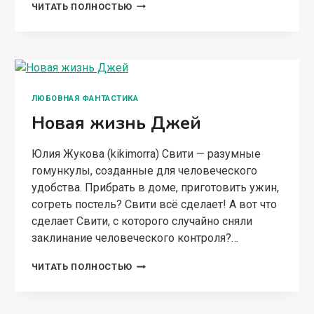
Юлия Жукова (kikimorra) Маркиз строит свою
артефакторную империю, а тем временем
логрокантские лазутчики разнюхивают, куда
подевались котики… Я осознала, что текста
будет ещё так много, что стоит выделить его в
третий том…
ЗАВОД
ЧИТАТЬ ПОЛНОСТЬЮ
И
ЗАВОДЧИКИ
ТЁМНОЕ ФЭНТЕЗИ
Что ты несёшь с собой —
часть I I I
Юлия Жукова (kikimorra) Теперь, когда я