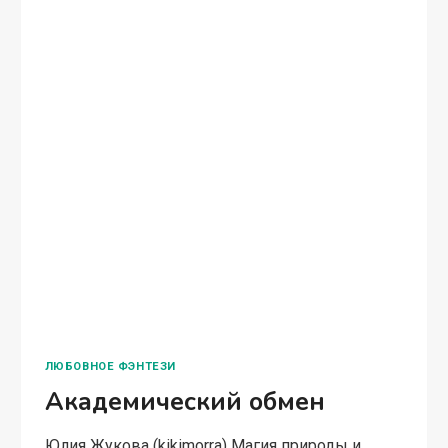
БЫТОВОЕ ФЭНТЕЗИ
Котики спешат на помощь
Юлия Жукова (kikimorra) Жизнь Джея до
встречи с Эдной была тяжела и полна
лишений, но хотя бы его сердце принадлежало
только ему. Лиру повезло меньше… Книга
онлайн Читать 12+
КОТИКИ
ЧИТАТЬ ПОЛНОСТЬЮ
СПЕШАТ
НА
ПОМОЩЬ