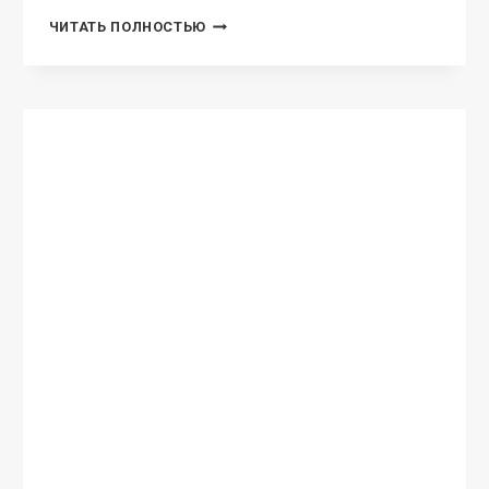
«КОНТРАКТ
ЧИТАТЬ ПОЛНОСТЬЮ
НА
ЛЮБОВЬ
ИЛИ
365
ДНЕЙ
В
АДУ
—
2».