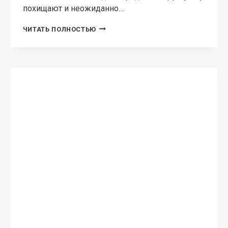
похищают и неожиданно…
«КОНТРАКТ
ЧИТАТЬ ПОЛНОСТЬЮ
НА
ЛЮБОВЬ
ИЛИ
365
ДНЕЙ
В
АДУ».