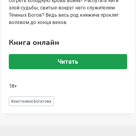
согреть холодную кровь воина? Распутать нити
злой судьбы, свитые вокруг него служителем
Тёмных Богов? Ведь весь род княжича проклят
волхвом до конца веков.
Книга онлайн
Читать
18+
Метки
Властелина Богатова
записи: