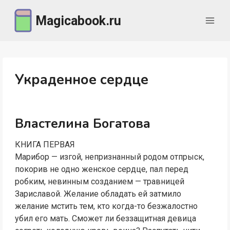
Перейти
Magicabook.ru
к
содержимому
Украденное сердце
Властелина Богатова
КНИГА ПЕРВАЯ
Марибор — изгой, непризнанный родом отпрыск,
покорив не одно женское сердце, пал перед
робким, невинным созданием — травницей
Зариславой. Желание обладать ей затмило
желание мстить тем, кто когда-то безжалостно
убил его мать. Сможет ли беззащитная девица